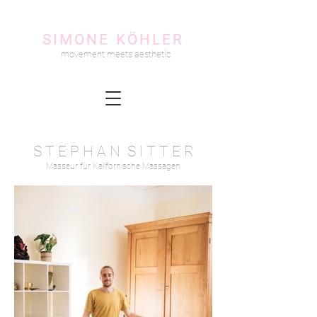
SIMONE KÖHLER
movement meets aesthetic
S T E P H A N S I T T E R
Masseur für Kalifornische Massagen