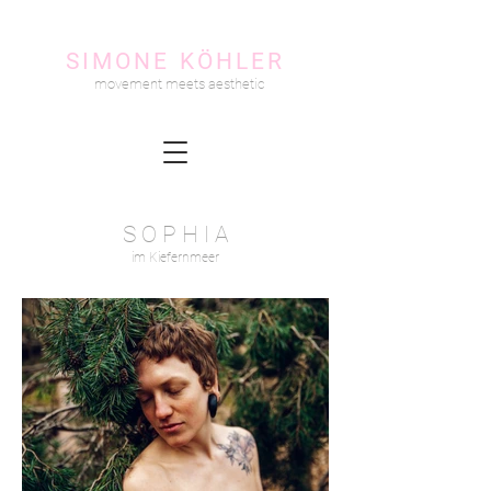
SIMONE KÖHLER
movement meets aesthetic
S O P H I A
im Kiefernmeer